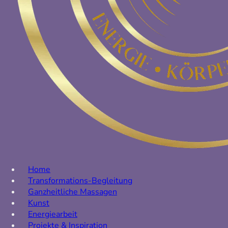
Home
Transformations-Begleitung
Ganzheitliche Massagen
Kunst
Energiearbeit
Projekte & Inspiration