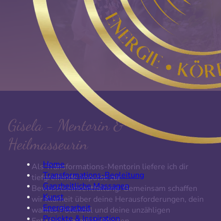
Gisela - Mentorin &
Heilmasseurin
Home
Als Transformations-Mentorin liefere ich dir
Transformations-Begleitung
tiefgreifende Impulse zur
Ganzheitliche Massagen
Bewusstseinsentfaltung. Gemeinsam schaffen
Kunst
wir Klarheit über deine Herausforderungen, dein
Energiearbeit
wahres Potenzial und deine unzähligen
Projekte & Inspiration