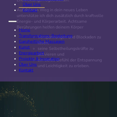
Entwicklungsmöglichkeiten.
Über Uns
Auf deinem Weg in dein neues Leben
Kontakt
unterstütze ich dich zusätzlich durch kraftvolle
Energie- und Körperarbeit. Achtsame
Berührungen helfen deinem Körper
Home
Transformations-Begleitung
Verspannungen und Blockaden zu
Ganzheitliche Massagen
lösen,
Kunst
seine Selbstheilungskräfte zu
Energiearbeit
aktivieren und
Projekte & Inspiration
ein tiefes Gefühl der Entspannung
Über Uns
und Leichtigkeit zu erleben.
Kontakt