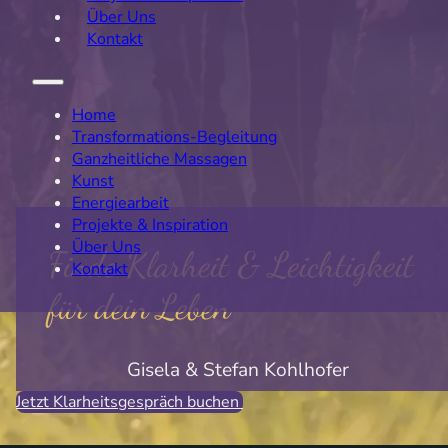
Über Uns
Kontakt
Home
Transformations-Begleitung
Ganzheitliche Massagen
Kunst
Energiearbeit
Projekte & Inspiration
Über Uns
Finde Klarheit & Leichtigkeit
Kontakt
für dein Leben
Gisela & Stefan Kohlhofer
Jetzt Klarheitsgespräch buchen